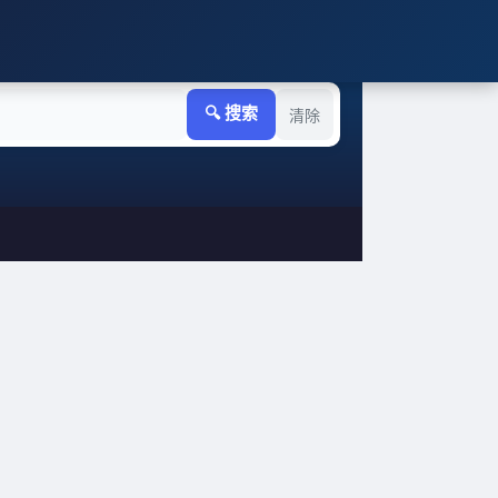
🔍 搜索
清除